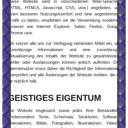
Diese Website wird in verschiedenen Web-Sprachen
(HTML, HTML5, Javascript, CSS, usw.) angeboten, um
einen besseren Nutzungskomfort und eine angenehmere
Grafik zu bieten, empfehlen wir die Verwendung moderner
Browser wie Internet Explorer, Safari, Firefox, Google
Chrome usw.
Wir setzen alle uns zur Verfügung stehenden Mittel ein, um
zuverlässige Informationen und eine zuverlässige
Aktualisierung des Inhalts der Website zu gewährleisten.
Fehler oder Auslassungen können jedoch auftreten. Der
Internetnutzer muss daher die Richtigkeit der Informationen
überprüfen und alle Änderungen der Website melden, die er
für nützlich hält.
GEISTIGES EIGENTUM
Die Website insgesamt sowie jedes ihrer Bestandteile
(insbesondere Texte, Schemata, Strukturen, Software,
Animationen, Bilder, Fotografien, Illustrationen, Videos,