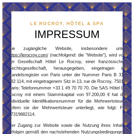
LE ROCROY, HÔTEL & SPA
IMPRESSUM
Die zugängliche Website, insbesondere unter
https://lerocroy.com/
(nachfolgend: die "Website"), wird von
der Gesellschaft Hôtel Le Rocroy, einer französischen
Rechtsgesellschaft, herausgegeben, eingetragen im
Handelsregister von Paris unter der Nummer Paris B 319
882 114, mit eingetragenem Sitz in 13, rue de Rocroy, 75010
Paris; Telefonnummer +33 1 49 70 70 70. Die SAS Hôtel Le
Rocroy mit einem Stammkapital von 97.200,00 € hat die
individuelle Identifikationsnummer für die Mehrwertsteuer,
sofern sie der Mehrwertsteuer unterliegt, wie folgt: FR
37319882114.
Der Zugang zur Website sowie die Nutzung ihres Inhalts
erfolgen gemäß den nachstehenden Nutzungsbedingungen.