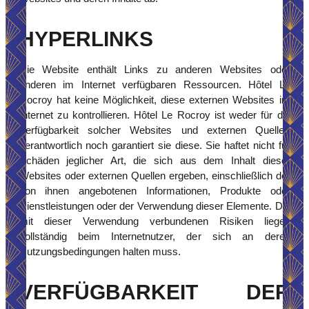
KONTAKT & ANFAHRT
HYPERLINKS
RESERVIERUNG
Die Website enthält Links zu anderen Websites oder
FRANÇAIS
anderen im Internet verfügbaren Ressourcen. Hôtel Le
ENGLISH
Rocroy hat keine Möglichkeit, diese externen Websites im
Internet zu kontrollieren. Hôtel Le Rocroy ist weder für die
DEUTSCH
Verfügbarkeit solcher Websites und externen Quellen
ITALIANO
verantwortlich noch garantiert sie diese. Sie haftet nicht für
NEDERLANDS
Schäden jeglicher Art, die sich aus dem Inhalt dieser
BESTÄTIGEN
Websites oder externen Quellen ergeben, einschließlich der
ESPAÑOL
von ihnen angebotenen Informationen, Produkte oder
*
Obligatorische Felder
Dienstleistungen oder der Verwendung dieser Elemente. Die
mit dieser Verwendung verbundenen Risiken liegen
vollständig beim Internetnutzer, der sich an deren
Nutzungsbedingungen halten muss.
VERFÜGBARKEIT DER