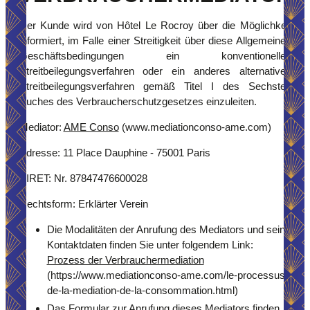
Der Kunde wird von Hôtel Le Rocroy über die Möglichkeit
informiert, im Falle einer Streitigkeit über diese Allgemeinen
Geschäftsbedingungen ein konventionelles
Streitbeilegungsverfahren oder ein anderes alternatives
Streitbeilegungsverfahren gemäß Titel I des Sechsten
Buches des Verbraucherschutzgesetzes einzuleiten.
Mediator:
AME Conso
(www.mediationconso-ame.com)
Adresse: 11 Place Dauphine - 75001 Paris
SIRET: Nr. 87847476600028
Rechtsform: Erklärter Verein
Die Modalitäten der Anrufung des Mediators und seine
Kontaktdaten finden Sie unter folgendem Link:
Prozess der Verbrauchermediation
(https://www.mediationconso-ame.com/le-processus-
de-la-mediation-de-la-consommation.html)
Das Formular zur Anrufung dieses Mediators finden