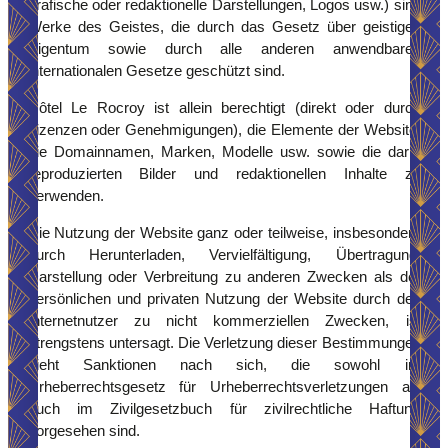
grafische oder redaktionelle Darstellungen, Logos usw.) sind
Werke des Geistes, die durch das Gesetz über geistiges
Eigentum sowie durch alle anderen anwendbaren
internationalen Gesetze geschützt sind.
Hôtel Le Rocroy ist allein berechtigt (direkt oder durch
Lizenzen oder Genehmigungen), die Elemente der Website,
die Domainnamen, Marken, Modelle usw. sowie die darin
reproduzierten Bilder und redaktionellen Inhalte zu
verwenden.
Die Nutzung der Website ganz oder teilweise, insbesondere
durch Herunterladen, Vervielfältigung, Übertragung,
Darstellung oder Verbreitung zu anderen Zwecken als der
persönlichen und privaten Nutzung der Website durch den
Internetnutzer zu nicht kommerziellen Zwecken, ist
strengstens untersagt. Die Verletzung dieser Bestimmungen
zieht Sanktionen nach sich, die sowohl im
Urheberrechtsgesetz für Urheberrechtsverletzungen als
auch im Zivilgesetzbuch für zivilrechtliche Haftung
vorgesehen sind.