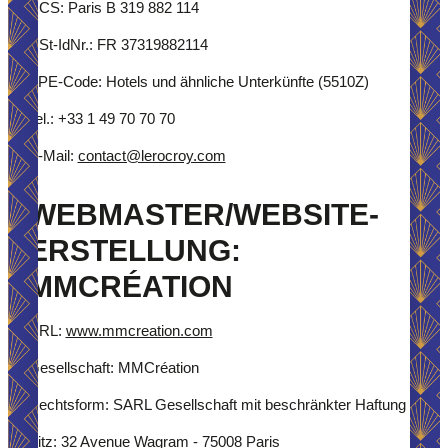
RCS: Paris B 319 882 114
USt-IdNr.: FR 37319882114
APE-Code: Hotels und ähnliche Unterkünfte (5510Z)
Tel.: +33 1 49 70 70 70
E-Mail:
contact@lerocroy.com
WEBMASTER/WEBSITE-
ERSTELLUNG:
MMCRÉATION
URL:
www.mmcreation.com
Gesellschaft: MMCréation
Rechtsform: SARL Gesellschaft mit beschränkter Haftung
Sitz: 32 Avenue Wagram - 75008 Paris