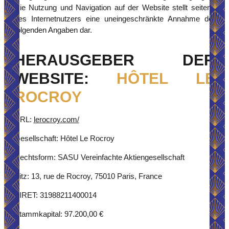
Die Nutzung und Navigation auf der Website stellt seitens
des Internetnutzers eine uneingeschränkte Annahme der
folgenden Angaben dar.
HERAUSGEBER DER
WEBSITE:
HÔTEL LE
ROCROY
URL:
lerocroy.com/
Gesellschaft: Hôtel Le Rocroy
Rechtsform: SASU Vereinfachte Aktiengesellschaft
Sitz: 13, rue de Rocroy, 75010 Paris, France
SIRET: 31988211400014
Stammkapital: 97.200,00 €