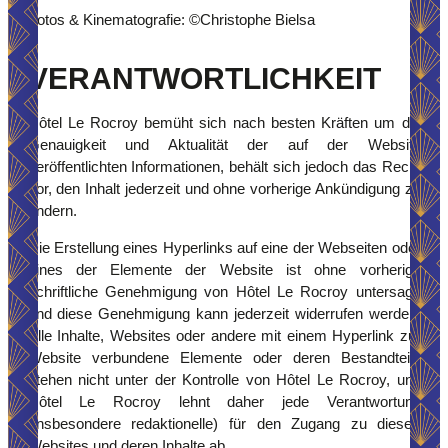
Fotos & Kinematografie: ©Christophe Bielsa
HÔTEL LE ROCROY
VERANTWORTLICHKEIT
KONTAKTIEREN SIE UNS
Hôtel Le Rocroy bemüht sich nach besten Kräften um die
*
Name
:
Genauigkeit und Aktualität der auf der Website
veröffentlichten Informationen, behält sich jedoch das Recht
vor, den Inhalt jederzeit und ohne vorherige Ankündigung zu
ändern.
*
Vorname
:
Die Erstellung eines Hyperlinks auf eine der Webseiten oder
eines der Elemente der Website ist ohne vorherige
ACCUEIL
schriftliche Genehmigung von Hôtel Le Rocroy untersagt,
*
Telefon
:
ZIMMER
und diese Genehmigung kann jederzeit widerrufen werden.
Alle Inhalte, Websites oder andere mit einem Hyperlink zur
DIENSTLEISTUNGEN
Website verbundene Elemente oder deren Bestandteile
*
WELLNESS & SPA
E-Mail
:
stehen nicht unter der Kontrolle von Hôtel Le Rocroy, und
SEMINARE
Hôtel Le Rocroy lehnt daher jede Verantwortung
(insbesondere redaktionelle) für den Zugang zu diesen
FOTOS
*
Nachricht
:
Websites und deren Inhalte ab.