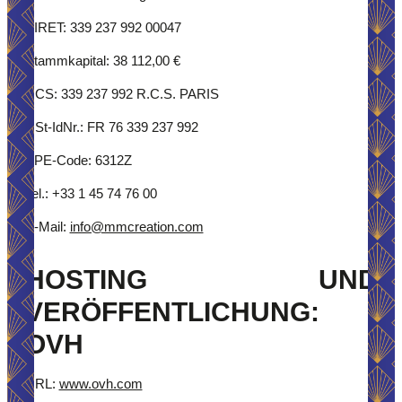
SIRET: 339 237 992 00047
Stammkapital: 38 112,00 €
RCS: 339 237 992 R.C.S. PARIS
USt-IdNr.: FR 76 339 237 992
APE-Code: 6312Z
Tel.: +33 1 45 74 76 00
E-Mail:
info@mmcreation.com
HOSTING UND
VERÖFFENTLICHUNG:
OVH
URL:
www.ovh.com