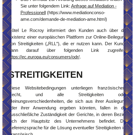
Sie unter folgendem Link:
Anfrage auf Mediation -
Professionell
(https://www.mediationconso-
ame.com/demande-de-mediation-ame.html)
Hôtel Le Rocroy informiert den Kunden auch über die
Existenz einer europäischen Plattform zur Online-Beilegung
von Streitigkeiten („RLL“), die er nutzen kann. Der Kunde
kann darauf über folgenden Link zugreifen:
https://ec.europa.eu/consumers/odr/
.
STREITIGKEITEN
Diese Websitebedingungen unterliegen französischem
Recht, und alle Streitigkeiten oder
Meinungsverschiedenheiten, die sich aus ihrer Auslegung
oder ihrer Anwendung ergeben könnten, fallen in die
ausschließliche Zuständigkeit der Gerichte, in deren Bezirk
sich der Hauptsitz des Unternehmens befindet. Die
Referenzsprache für die Lösung eventueller Streitigkeiten ist
Französisch.